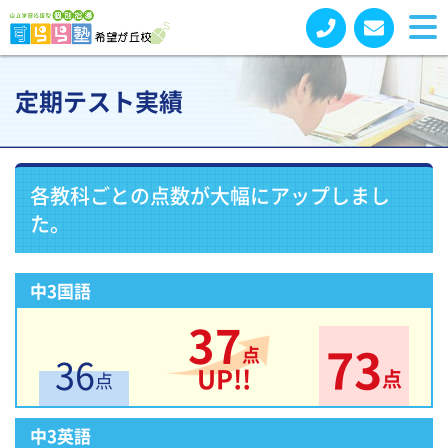
定期テスト実績
各教科ごとの点数が大幅にアップしまし
た。
中3国語
37
73
点
36
UP!!
点
点
中3英語