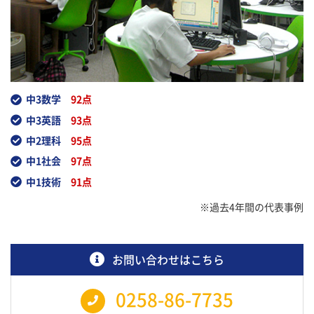
中3数学
92点
中3英語
93点
中2理科
95点
中1社会
97点
中1技術
91点
※過去4年間の代表事例
お問い合わせはこちら
0258-86-7735