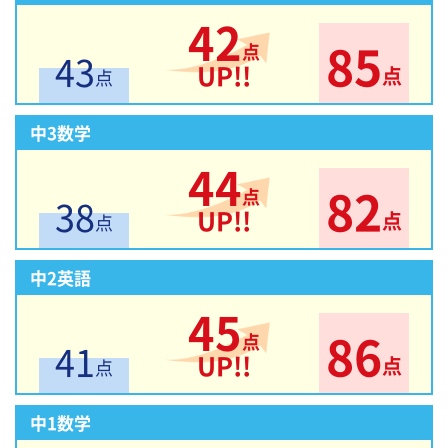
42
85
点
43
UP!!
点
点
中3数学
44
82
点
38
UP!!
点
点
中2英語
45
86
点
41
UP!!
点
点
中1数学