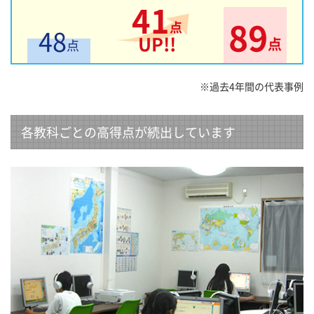
41
89
点
48
UP!!
点
点
※過去4年間の代表事例
各教科ごとの高得点が続出しています